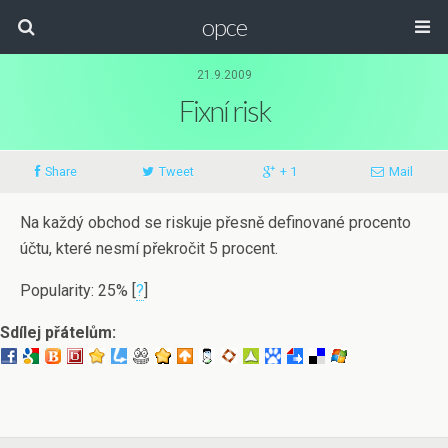
opce
21.9.2009
Fixní risk
Share
Tweet
+ 1
Mail
Na každý obchod se riskuje přesně definované procento
účtu, které nesmí překročit 5 procent.
Popularity: 25%
[
?
]
Sdílej přátelům: